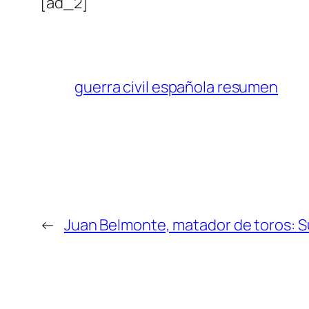
[ad_2]
guerra civil española resumen
←
Juan Belmonte, matador de toros: Su v