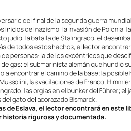
ersario del final de la segunda guerra mundial,
 inicios del nazismo, la invasión de Polonia, 
sto judío, la batalla de Stalingrado, el desemba
s de todos estos hechos, el lector encontrará
s de personas: la de los excéntricos que descif
 de gas; el submarinista alemán que hundió su n
o a encontrar el camino de la base; la posible
 Mussolini; las vacilaciones de Franco; Himmler
ingrado; las orgías en el bunker del Führer; e
s del gato del acorazado Bismarck.
ras de Eslava, el lector encontrará en este l
r historia rigurosa y documentada.