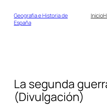
Saltar
al
Geografia e Historia de
Inicio
H
contenido
España
La segunda guerr
(Divulgación)