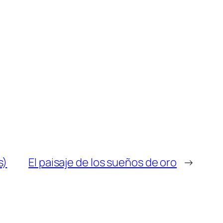
s)
El paisaje de los sueños de oro
→