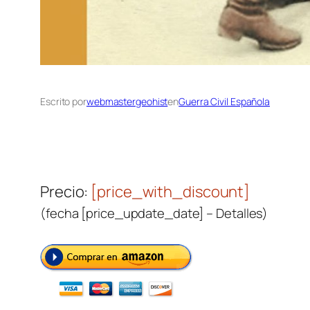
Escrito por
webmastergeohist
en
Guerra Civil Española
Precio:
[price_with_discount]
(fecha [price_update_date] –
Detalles
)