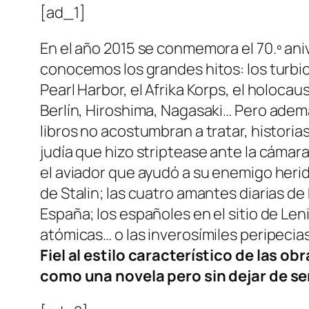
[ad_1]
En el año 2015 se conmemora el 70.º aniv
conocemos los grandes hitos: los turbios
Pearl Harbor, el Afrika Korps, el holocau
Berlín, Hiroshima, Nagasaki… Pero ademá
libros no acostumbran a tratar, historia
judía que hizo striptease ante la cámara
el aviador que ayudó a su enemigo herid
de Stalin; las cuatro amantes diarias de
España; los españoles en el sitio de Len
atómicas… o las inverosímiles peripecia
Fiel al estilo característico de las ob
como una novela pero sin dejar de se