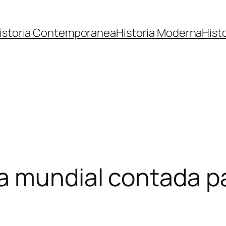
istoria Contemporanea
Historia Moderna
Hist
a mundial contada pa