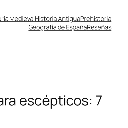
oria Medieval
Historia Antigua
Prehistoria
Geografía de España
Reseñas
ra escépticos: 7