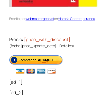
Escrito por
webmastergeohist
en
Historia Contemporanea
Precio:
[price_with_discount]
(fecha [price_update_date] –
Detalles
)
[ad_1]
[ad_2]