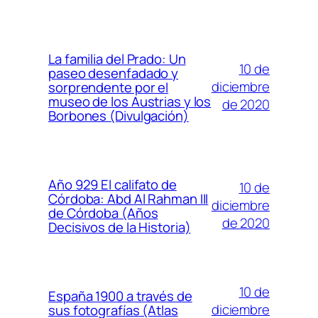
La familia del Prado: Un
10 de
paseo desenfadado y
diciembre
sorprendente por el
museo de los Austrias y los
de 2020
Borbones (Divulgación)
Año 929 El califato de
10 de
Córdoba: Abd Al Rahman III
diciembre
de Córdoba (Años
de 2020
Decisivos de la Historia)
10 de
España 1900 a través de
diciembre
sus fotografías (Atlas