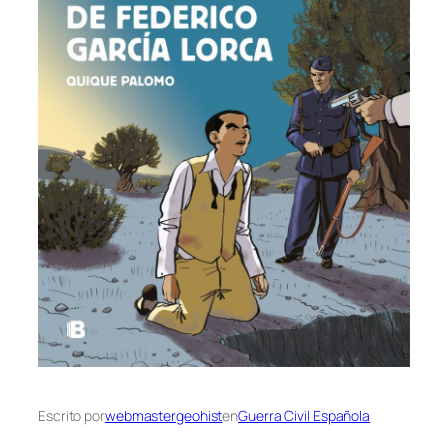
Escrito por
webmastergeohist
en
Guerra Civil Española