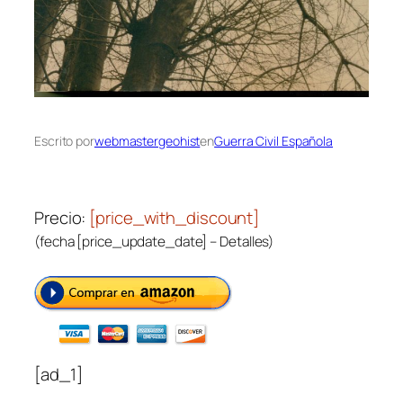
Escrito por
webmastergeohist
en
Guerra Civil Española
Precio:
[price_with_discount]
(fecha [price_update_date] –
Detalles
)
[ad_1]