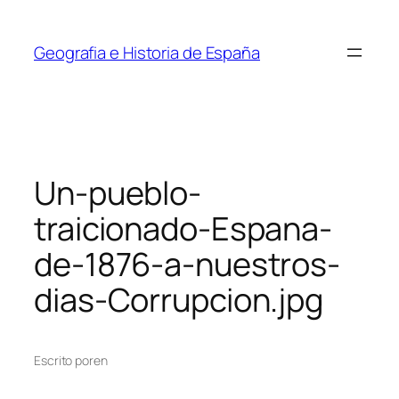
Saltar
al
Geografia e Historia de España
contenido
Un-pueblo-
traicionado-Espana-
de-1876-a-nuestros-
dias-Corrupcion.jpg
Escrito por
en