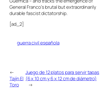
Guernica – and tracks the emergence of
General Franco’s brutal but extraordinarily
durable fascist dictatorship.
[ad_2]
guerra civil española
←
Juego de 12 platos para servir tapas
Tajín El
(6 x 10 cm y 6 x 12 cm de diámetro)
Toro
→