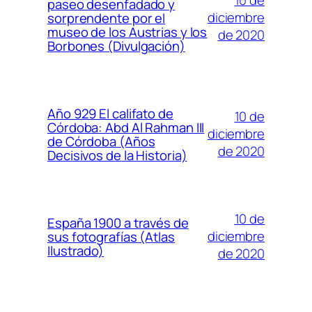
10 de
paseo desenfadado y
diciembre
sorprendente por el
museo de los Austrias y los
de 2020
Borbones (Divulgación)
Año 929 El califato de
10 de
Córdoba: Abd Al Rahman III
diciembre
de Córdoba (Años
de 2020
Decisivos de la Historia)
10 de
España 1900 a través de
diciembre
sus fotografías (Atlas
Ilustrado)
de 2020