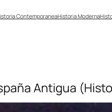
istoria Contemporanea
Historia Moderna
Hist
España Antigua (Histo