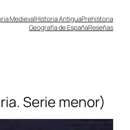
oria Medieval
Historia Antigua
Prehistoria
Geografía de España
Reseñas
ria. Serie menor)