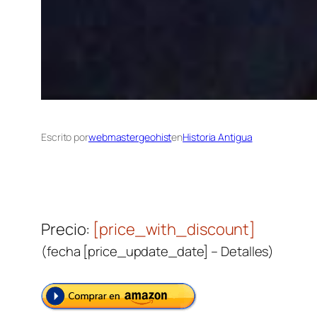
Escrito por
webmastergeohist
en
Historia Antigua
Precio:
[price_with_discount]
(fecha [price_update_date] –
Detalles
)