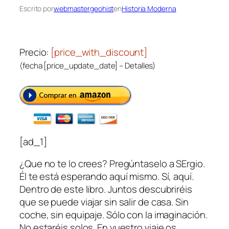
Escrito por
webmastergeohist
en
Historia Moderna
Precio:
[price_with_discount]
(fecha [price_update_date] –
Detalles
)
[ad_1]
¿Que no te lo crees? Pregúntaselo a SErgio.
Él te está esperando aquí mismo. Sí, aquí.
Dentro de este libro. Juntos descubriréis
que se puede viajar sin salir de casa. Sin
coche, sin equipaje. Sólo con la imaginación.
No estaréis solos. En vuestro viaje os