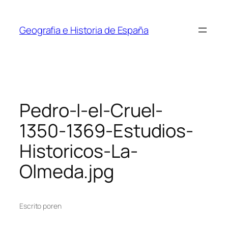
Saltar
al
Geografia e Historia de España
contenido
Pedro-I-el-Cruel-
1350-1369-Estudios-
Historicos-La-
Olmeda.jpg
Escrito por
en