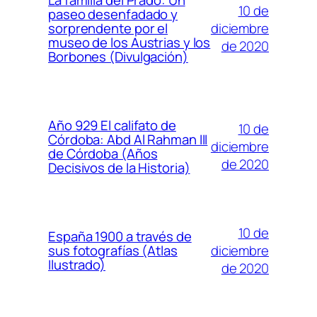
La familia del Prado: Un
10 de
paseo desenfadado y
diciembre
sorprendente por el
museo de los Austrias y los
de 2020
Borbones (Divulgación)
Año 929 El califato de
10 de
Córdoba: Abd Al Rahman III
diciembre
de Córdoba (Años
de 2020
Decisivos de la Historia)
10 de
España 1900 a través de
diciembre
sus fotografías (Atlas
Ilustrado)
de 2020