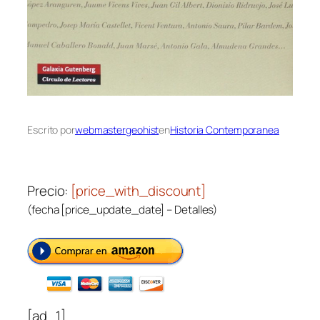
Escrito por
webmastergeohist
en
Historia Contemporanea
Precio:
[price_with_discount]
(fecha [price_update_date] –
Detalles
)
[ad_1]