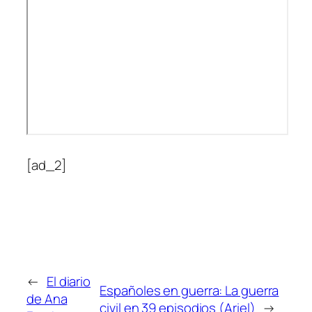
[ad_2]
←
El diario
Españoles en guerra: La guerra
de Ana
civil en 39 episodios (Ariel)
→