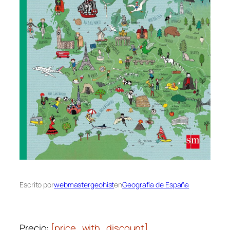
Escrito por
webmastergeohist
en
Geografía de España
Precio:
[price_with_discount]