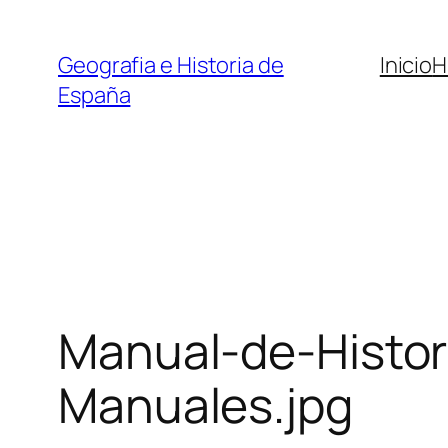
Saltar
al
Geografia e Historia de
Inicio
H
contenido
España
Manual-de-Histori
Manuales.jpg