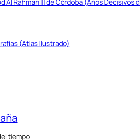
bd Al Rahman III de Córdoba (Años Decisivos d
afías (Atlas Ilustrado)
paña
del tiempo