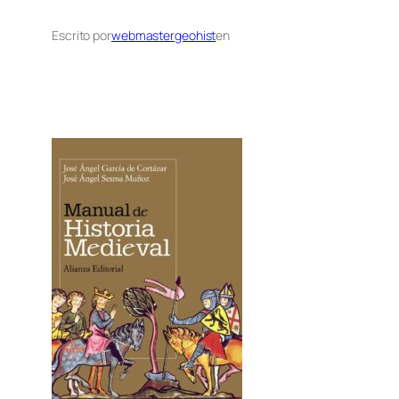
Escrito por
webmastergeohist
en