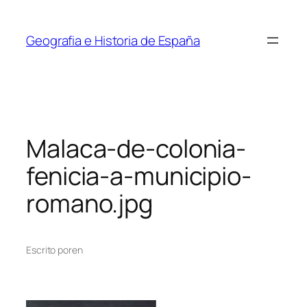
Saltar
al
Geografia e Historia de España
contenido
Malaca-de-colonia-
fenicia-a-municipio-
romano.jpg
Escrito por
en