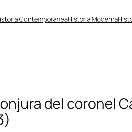
istoria Contemporanea
Historia Moderna
Hist
conjura del coronel C
3)