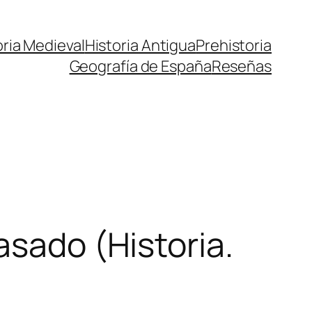
oria Medieval
Historia Antigua
Prehistoria
Geografía de España
Reseñas
asado (Historia.