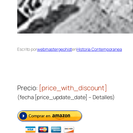
Escrito por
webmastergeohist
en
Historia Contemporanea
Precio:
[price_with_discount]
(fecha [price_update_date] –
Detalles
)