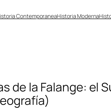
istoria Contemporanea
Historia Moderna
Hist
s de la Falange: el 
Geografía)