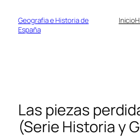
Saltar
al
Geografia e Historia de
Inicio
H
contenido
España
Las piezas perdida
(Serie Historia y 