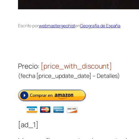
Escrito por
webmastergeohist
en
Geografía de España
Precio:
[price_with_discount]
(fecha [price_update_date] –
Detalles
)
[ad_1]