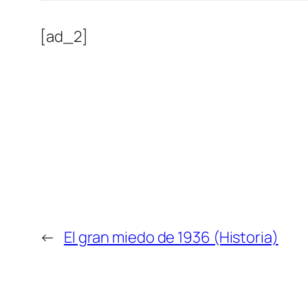
[ad_2]
←
El gran miedo de 1936 (Historia)