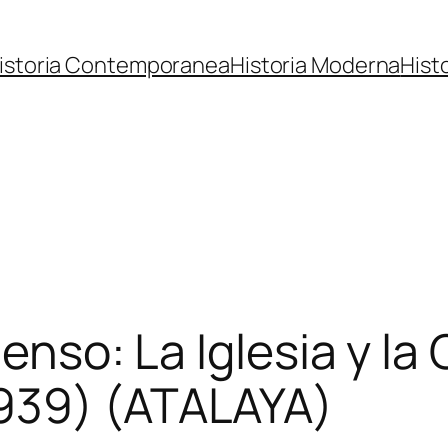
istoria Contemporanea
Historia Moderna
Hist
ienso: La Iglesia y la 
939) (ATALAYA)