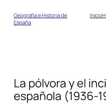
Saltar
al
Geografia e Historia de
Inicio
H
contenido
España
La pólvora y el inc
española (1936-1