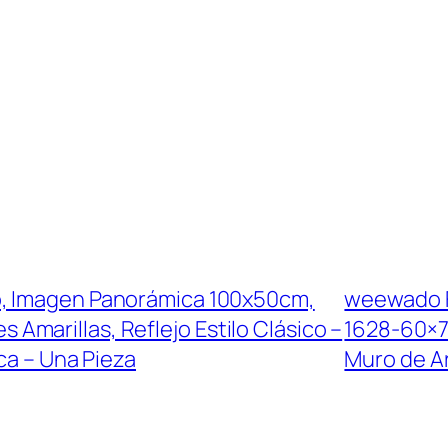
o, Imagen Panorámica 100x50cm,
weewado F
s Amarillas, Reflejo Estilo Clásico –
1628-60×75
a – Una Pieza
Muro de A