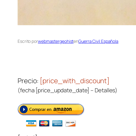
Escrito por
webmastergeohist
en
Guerra Civil Española
Precio:
[price_with_discount]
(fecha [price_update_date] –
Detalles
)