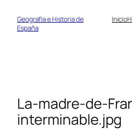
Saltar
al
Geografia e Historia de
Inicio
H
contenido
España
La-madre-de-Fran
interminable.jpg