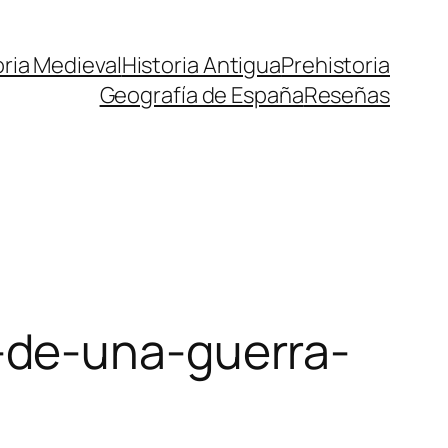
oria Medieval
Historia Antigua
Prehistoria
Geografía de España
Reseñas
-de-una-guerra-