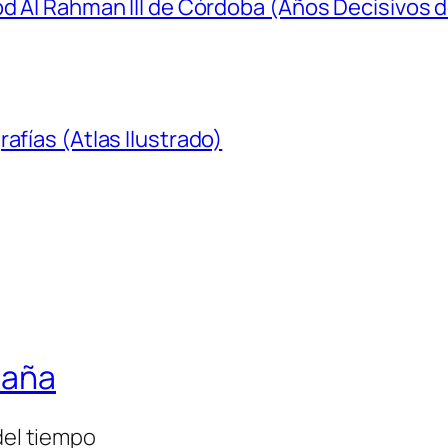
bd Al Rahman III de Córdoba (Años Decisivos d
afías (Atlas Ilustrado)
paña
del tiempo