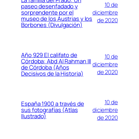
La familia del Prado: Un
10 de
paseo desenfadado y
diciembre
sorprendente por el
museo de los Austrias y los
de 2020
Borbones (Divulgación)
Año 929 El califato de
10 de
Córdoba: Abd Al Rahman III
diciembre
de Córdoba (Años
de 2020
Decisivos de la Historia)
10 de
España 1900 a través de
diciembre
sus fotografías (Atlas
Ilustrado)
de 2020