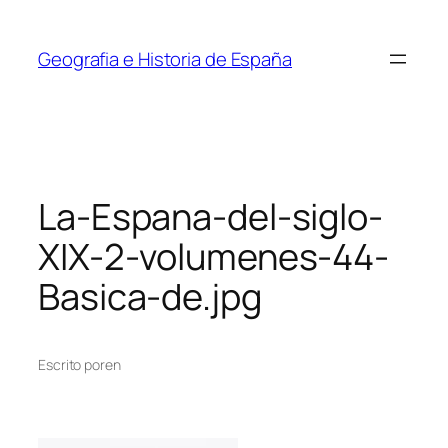
Saltar
al
Geografia e Historia de España
contenido
La-Espana-del-siglo-
XIX-2-volumenes-44-
Basica-de.jpg
Escrito por
en