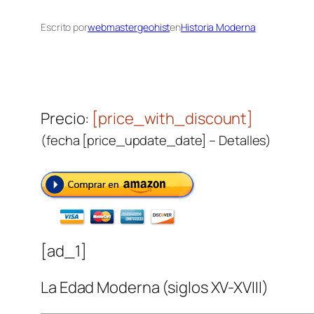
Escrito por
webmastergeohist
en
Historia Moderna
Precio:
[price_with_discount]
(fecha [price_update_date] –
Detalles
)
[ad_1]
La Edad Moderna (siglos XV-XVIII)