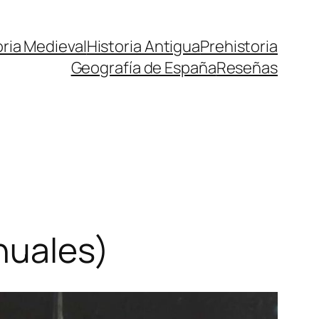
oria Medieval
Historia Antigua
Prehistoria
Geografía de España
Reseñas
nuales)