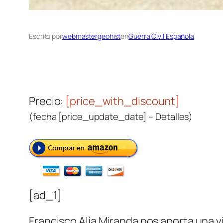
Escrito por
webmastergeohist
en
Guerra Civil Española
Precio:
[price_with_discount]
(fecha [price_update_date] –
Detalles
)
[ad_1]
Francisco Alía Miranda nos aporta una 