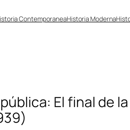
istoria Contemporanea
Historia Moderna
Hist
ública: El final de la
939)