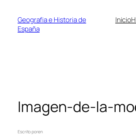
Saltar
al
Geografia e Historia de
Inicio
H
contenido
España
Imagen-de-la-mod
Escrito por
en