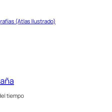
afías (Atlas Ilustrado)
paña
del tiempo