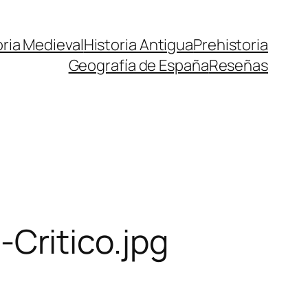
oria Medieval
Historia Antigua
Prehistoria
Geografía de España
Reseñas
Critico.jpg