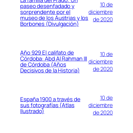
La familia del Prado: Un
10 de
paseo desenfadado y
diciembre
sorprendente por el
museo de los Austrias y los
de 2020
Borbones (Divulgación)
Año 929 El califato de
10 de
Córdoba: Abd Al Rahman III
diciembre
de Córdoba (Años
de 2020
Decisivos de la Historia)
10 de
España 1900 a través de
diciembre
sus fotografías (Atlas
Ilustrado)
de 2020