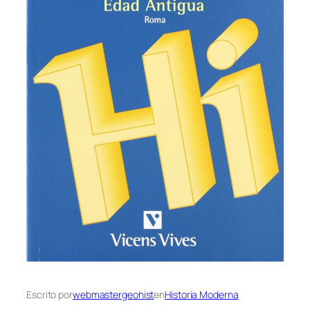
Escrito por
webmastergeohist
en
Historia Moderna