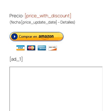
Precio:
[price_with_discount]
(fecha [price_update_date] –
Detalles
)
[ad_1]