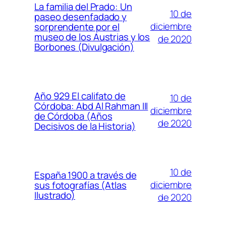
La familia del Prado: Un
10 de
paseo desenfadado y
diciembre
sorprendente por el
museo de los Austrias y los
de 2020
Borbones (Divulgación)
Año 929 El califato de
10 de
Córdoba: Abd Al Rahman III
diciembre
de Córdoba (Años
de 2020
Decisivos de la Historia)
10 de
España 1900 a través de
diciembre
sus fotografías (Atlas
Ilustrado)
de 2020