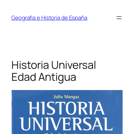
Saltar
al
Geografia e Historia de España
contenido
Historia Universal
Edad Antigua