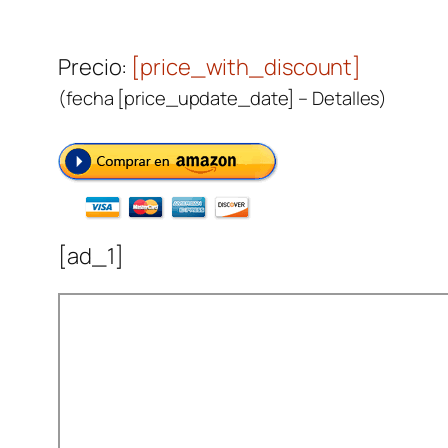
Precio:
[price_with_discount]
(fecha [price_update_date] –
Detalles
)
[ad_1]