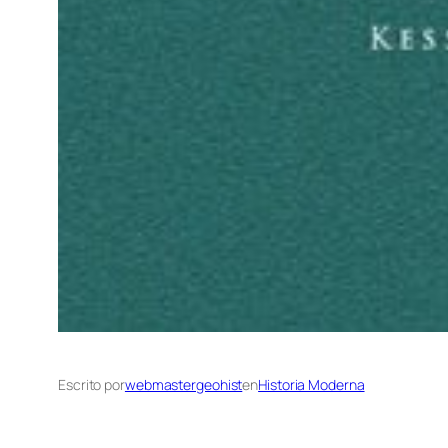
Escrito por
webmastergeohist
en
Historia Moderna