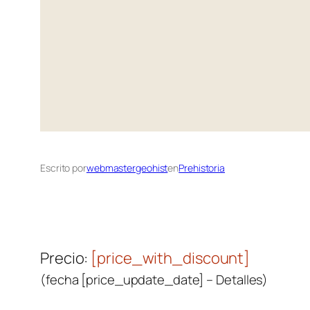
Escrito por
webmastergeohist
en
Prehistoria
Precio:
[price_with_discount]
(fecha [price_update_date] –
Detalles
)