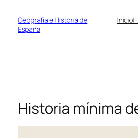
Saltar
al
Geografia e Historia de
Inicio
H
contenido
España
Historia mínima 