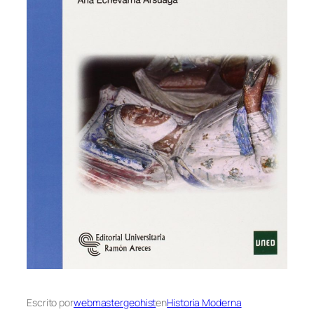
Escrito por
webmastergeohist
en
Historia Moderna