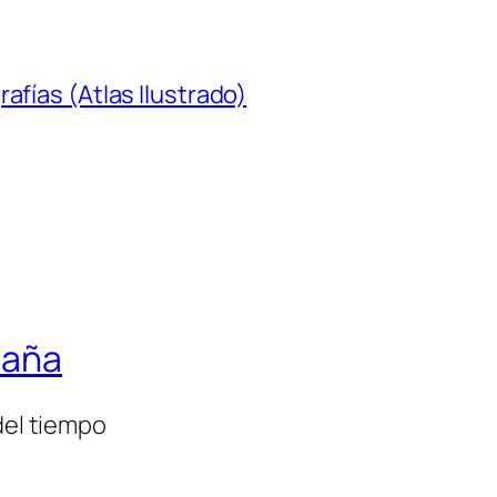
afías (Atlas Ilustrado)
paña
del tiempo