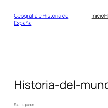
Saltar
al
Geografia e Historia de
Inicio
H
contenido
España
Historia-del-m
Escrito por
en