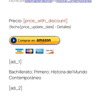
Escrito por
webmastergeohist
en
Historia Contemporanea
Precio:
[price_with_discount]
(fecha [price_update_date] –
Detalles
)
[ad_1]
Bachillerato; Primero; Historia del Mundo
Contemporáneo
[ad_2]