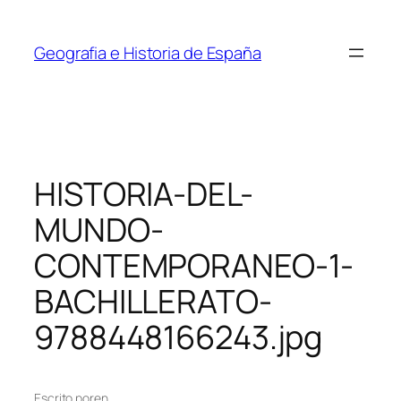
Saltar
al
Geografia e Historia de España
contenido
HISTORIA-DEL-
MUNDO-
CONTEMPORANEO-1-
BACHILLERATO-
9788448166243.jpg
Escrito por
en