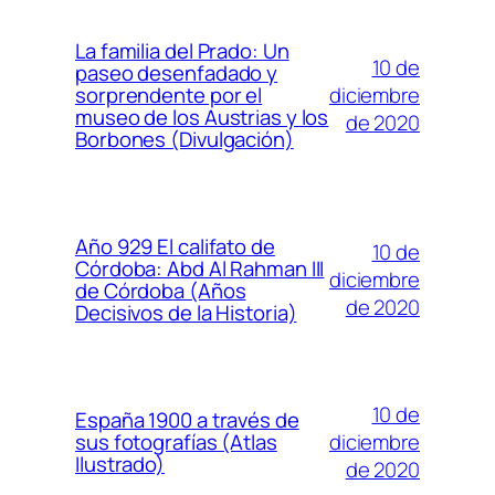
La familia del Prado: Un
10 de
paseo desenfadado y
diciembre
sorprendente por el
museo de los Austrias y los
de 2020
Borbones (Divulgación)
Año 929 El califato de
10 de
Córdoba: Abd Al Rahman III
diciembre
de Córdoba (Años
de 2020
Decisivos de la Historia)
10 de
España 1900 a través de
diciembre
sus fotografías (Atlas
Ilustrado)
de 2020