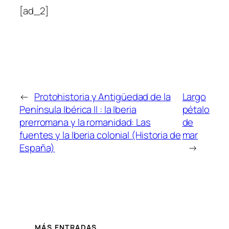
[ad_2]
←
Protohistoria y Antigüedad de la
Largo
Península Ibérica II : la Iberia
pétalo
prerromana y la romanidad: Las
de
fuentes y la Iberia colonial (Historia de
mar
España)
→
MÁS ENTRADAS