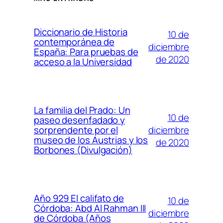
Diccionario de Historia
10 de
contemporánea de
diciembre
España: Para pruebas de
de 2020
acceso a la Universidad
La familia del Prado: Un
10 de
paseo desenfadado y
diciembre
sorprendente por el
museo de los Austrias y los
de 2020
Borbones (Divulgación)
Año 929 El califato de
10 de
Córdoba: Abd Al Rahman III
diciembre
de Córdoba (Años