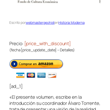
Escrito por
webmastergeohist
en
Historia Moderna
Precio:
[price_with_discount]
(fecha [price_update_date] –
Detalles
)
[ad_1]
«El presente volumen, escribe en la
introducción su coordinador Álvaro Torrente,
trata de presentar una visión de la realidad