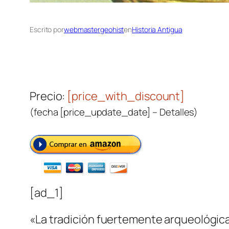
Escrito por
webmastergeohist
en
Historia Antigua
Precio:
[price_with_discount]
(fecha [price_update_date] –
Detalles
)
[ad_1]
«La tradición fuertemente arqueológica 