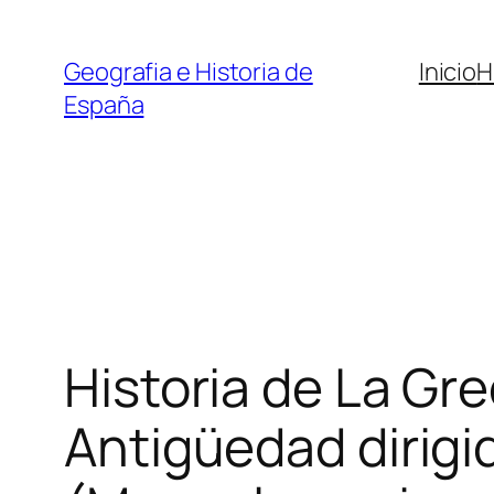
Saltar
al
Geografia e Historia de
Inicio
H
contenido
España
Historia de La Gr
Antigüedad dirigi