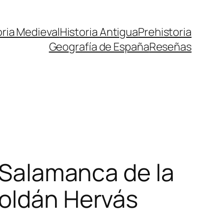
oria Medieval
Historia Antigua
Prehistoria
Geografía de España
Reseñas
a Salamanca de la
Roldán Hervás