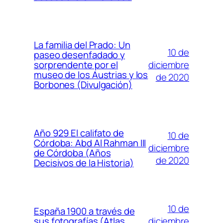
La familia del Prado: Un
10 de
paseo desenfadado y
diciembre
sorprendente por el
museo de los Austrias y los
de 2020
Borbones (Divulgación)
Año 929 El califato de
10 de
Córdoba: Abd Al Rahman III
diciembre
de Córdoba (Años
de 2020
Decisivos de la Historia)
10 de
España 1900 a través de
diciembre
sus fotografías (Atlas