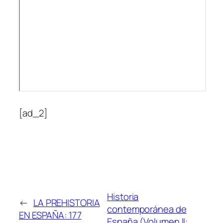
[ad_2]
Historia
←
LA PREHISTORIA
contemporánea de
EN ESPAÑA: 177
España (Volumen II: