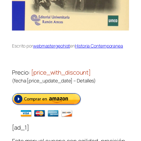
Escrito por
webmastergeohist
en
Historia Contemporanea
Precio:
[price_with_discount]
(fecha [price_update_date] –
Detalles
)
[ad_1]