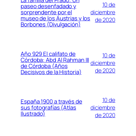
La familia del Prado: Un
10 de
paseo desenfadado y
diciembre
sorprendente por el
museo de los Austrias y los
de 2020
Borbones (Divulgación)
Año 929 El califato de
10 de
Córdoba: Abd Al Rahman III
diciembre
de Córdoba (Años
de 2020
Decisivos de la Historia)
10 de
España 1900 a través de
diciembre
sus fotografías (Atlas
Ilustrado)
de 2020