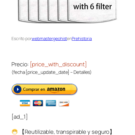
Escrito por
webmastergeohist
en
Prehistoria
Precio:
[price_with_discount]
(fecha [price_update_date] –
Detalles
)
[ad_1]
【Reutilizable, transpirable y seguro】