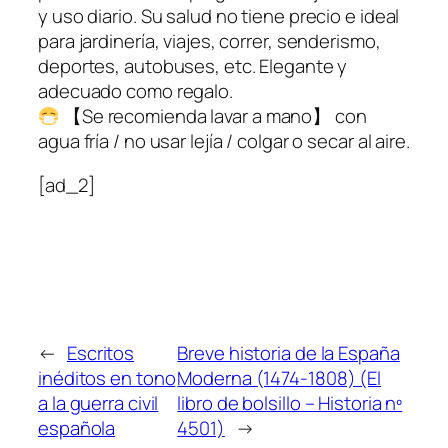
y uso diario. Su salud no tiene precio e ideal
para jardinería, viajes, correr, senderismo,
deportes, autobuses, etc. Elegante y
adecuado como regalo.
【Se recomienda lavar a mano】 con
agua fría / no usar lejía / colgar o secar al aire.
[ad_2]
←
Escritos
Breve historia de la España
inéditos en tono
Moderna (1474-1808) (El
a la guerra civil
libro de bolsillo – Historia nº
española
4501)
→