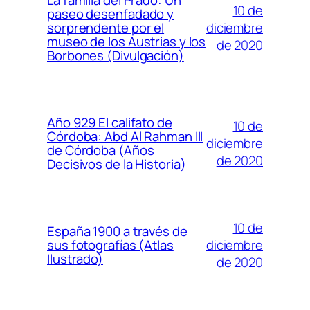
La familia del Prado: Un
10 de
paseo desenfadado y
diciembre
sorprendente por el
museo de los Austrias y los
de 2020
Borbones (Divulgación)
Año 929 El califato de
10 de
Córdoba: Abd Al Rahman III
diciembre
de Córdoba (Años
de 2020
Decisivos de la Historia)
10 de
España 1900 a través de
diciembre
sus fotografías (Atlas
Ilustrado)
de 2020