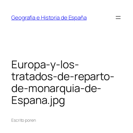
Saltar
al
Geografia e Historia de España
contenido
Europa-y-los-
tratados-de-reparto-
de-monarquia-de-
Espana.jpg
Escrito por
en