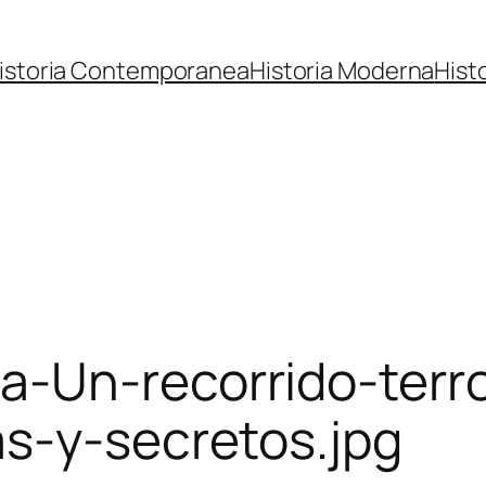
istoria Contemporanea
Historia Moderna
Hist
-Un-recorrido-terror
as-y-secretos.jpg