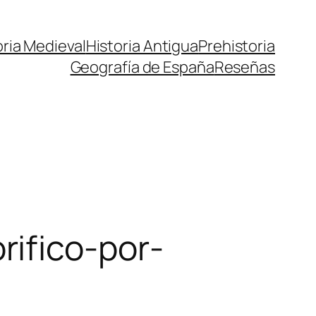
oria Medieval
Historia Antigua
Prehistoria
Geografía de España
Reseñas
ifico-por-