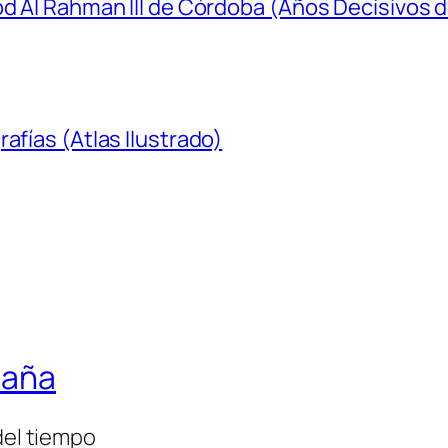
bd Al Rahman III de Córdoba (Años Decisivos d
afías (Atlas Ilustrado)
paña
del tiempo