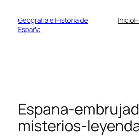
Saltar
al
Geografia e Historia de
Inicio
H
contenido
España
Espana-embrujada
misterios-leyend