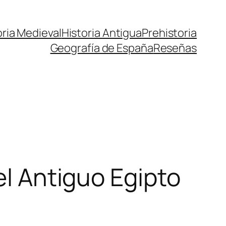
oria Medieval
Historia Antigua
Prehistoria
Geografía de España
Reseñas
el Antiguo Egipto