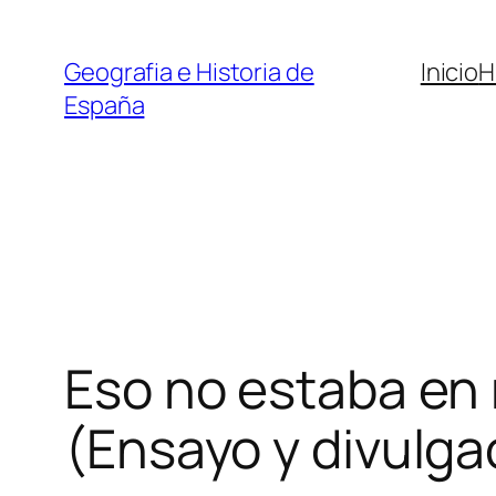
Saltar
al
Geografia e Historia de
Inicio
H
contenido
España
Eso no estaba en m
(Ensayo y divulgac