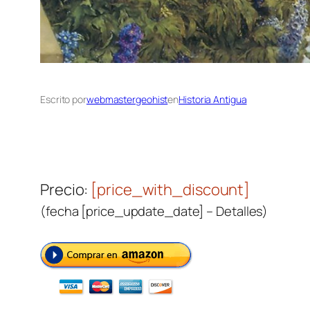
Escrito por
webmastergeohist
en
Historia Antigua
Precio:
[price_with_discount]
(fecha [price_update_date] –
Detalles
)