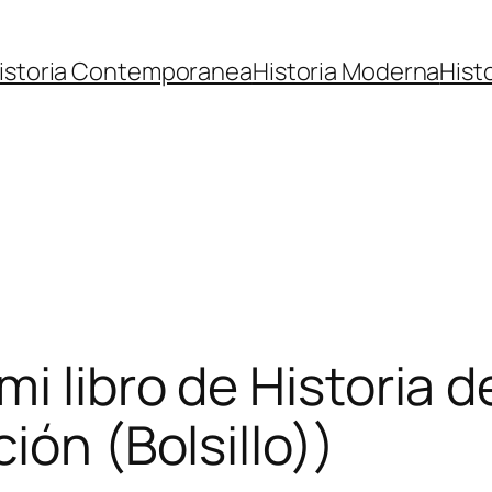
istoria Contemporanea
Historia Moderna
Hist
i libro de Historia d
ión (Bolsillo))