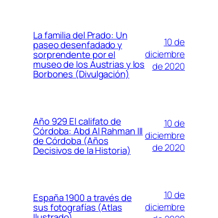
La familia del Prado: Un
10 de
paseo desenfadado y
diciembre
sorprendente por el
museo de los Austrias y los
de 2020
Borbones (Divulgación)
Año 929 El califato de
10 de
Córdoba: Abd Al Rahman III
diciembre
de Córdoba (Años
de 2020
Decisivos de la Historia)
10 de
España 1900 a través de
diciembre
sus fotografías (Atlas
Ilustrado)