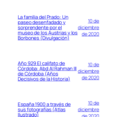
La familia del Prado: Un
10 de
paseo desenfadado y
diciembre
sorprendente por el
museo de los Austrias y los
de 2020
Borbones (Divulgación)
Año 929 El califato de
10 de
Córdoba: Abd Al Rahman III
diciembre
de Córdoba (Años
de 2020
Decisivos de la Historia)
10 de
España 1900 a través de
diciembre
sus fotografías (Atlas
Ilustrado)
de 2020