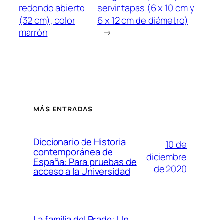
redondo abierto
servir tapas (6 x 10 cm y
(32 cm), color
6 x 12 cm de diámetro)
marrón
→
MÁS ENTRADAS
Diccionario de Historia
10 de
contemporánea de
diciembre
España: Para pruebas de
de 2020
acceso a la Universidad
La familia del Prado: Un