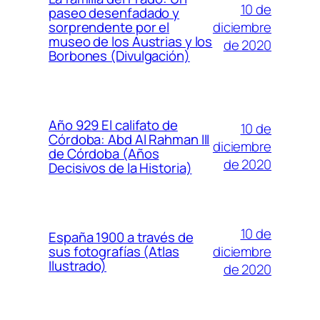
10 de
paseo desenfadado y
diciembre
sorprendente por el
museo de los Austrias y los
de 2020
Borbones (Divulgación)
Año 929 El califato de
10 de
Córdoba: Abd Al Rahman III
diciembre
de Córdoba (Años
de 2020
Decisivos de la Historia)
10 de
España 1900 a través de
diciembre
sus fotografías (Atlas
Ilustrado)
de 2020