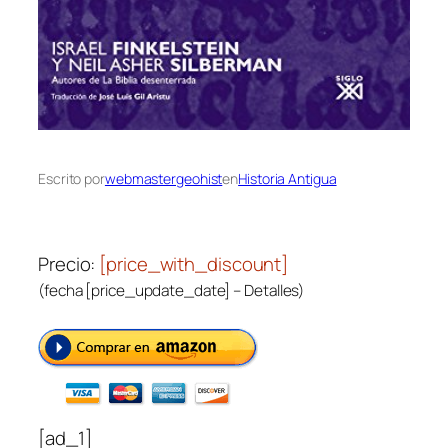
Escrito por
webmastergeohist
en
Historia Antigua
Precio:
[price_with_discount]
(fecha [price_update_date] –
Detalles
)
[ad_1]