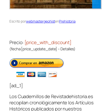
Escrito por
webmastergeohist
en
Prehistoria
Precio:
[price_with_discount]
(fecha [price_update_date] –
Detalles
)
[ad_1]
Los Cuadernillos de Revistadehistoria.es
recopilan cronológicamente los Artículos
Históricos publicados por nuestros