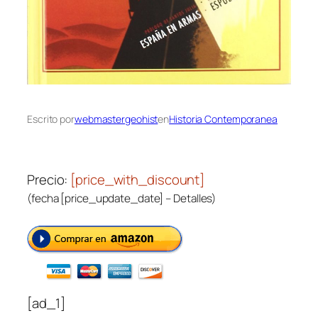
Escrito por
webmastergeohist
en
Historia Contemporanea
Precio:
[price_with_discount]
(fecha [price_update_date] –
Detalles
)
[ad_1]