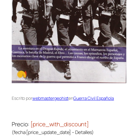
Escrito por
webmastergeohist
en
Guerra Civil Española
Precio:
[price_with_discount]
(fecha [price_update_date] –
Detalles
)