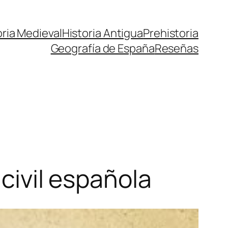
oria Medieval
Historia Antigua
Prehistoria
Geografía de España
Reseñas
 civil española