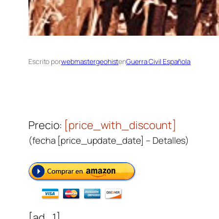
Escrito por
webmastergeohist
en
Guerra Civil Española
Precio:
[price_with_discount]
(fecha [price_update_date] –
Detalles
)
[ad_1]