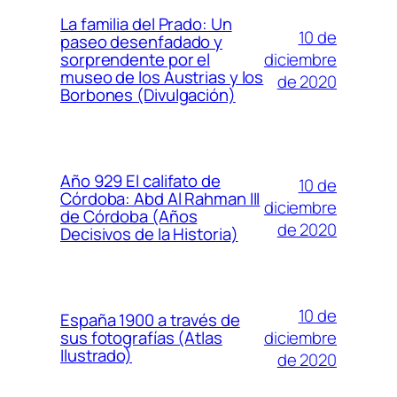
La familia del Prado: Un
10 de
paseo desenfadado y
diciembre
sorprendente por el
museo de los Austrias y los
de 2020
Borbones (Divulgación)
Año 929 El califato de
10 de
Córdoba: Abd Al Rahman III
diciembre
de Córdoba (Años
de 2020
Decisivos de la Historia)
10 de
España 1900 a través de
diciembre
sus fotografías (Atlas
Ilustrado)
de 2020