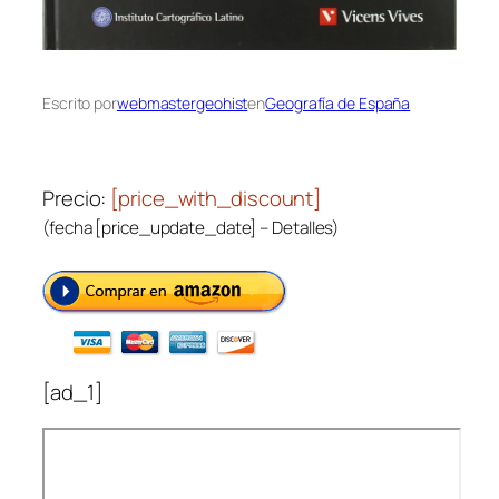
Escrito por
webmastergeohist
en
Geografía de España
Precio:
[price_with_discount]
(fecha [price_update_date] –
Detalles
)
[ad_1]